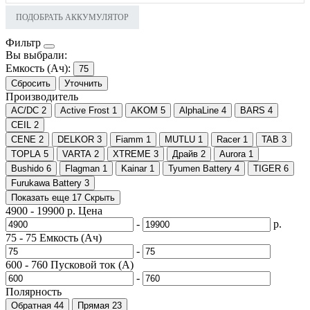
ПОДОБРАТЬ АККУМУЛЯТОР
Фильтр
Вы выбрали:
Емкость (Ач):
75
Сбросить
Уточнить
Производитель
AC/DC
2
Active Frost
1
AKOM
5
AlphaLine
4
BARS
4
CEIL
2
CENE
2
DELKOR
3
Fiamm
1
MUTLU
1
Racer
1
TAB
3
TOPLA
5
VARTA
2
XTREME
3
Драйв
2
Aurora
1
Bushido
6
Flagman
1
Kainar
1
Tyumen Battery
4
TIGER
6
Furukawa Battery
3
Показать еще 17
Скрыть
4900
-
19900
р.
Цена
-
р.
75
-
75
Емкость (Ач)
-
600
-
760
Пусковой ток (А)
-
Полярность
Обратная
44
Прямая
23