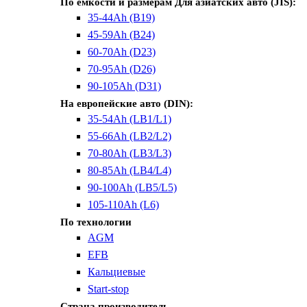
По емкости и размерам
Для азиатских авто (JIS):
35-44Ah (B19)
45-59Ah (B24)
60-70Ah (D23)
70-95Ah (D26)
90-105Ah (D31)
На европейские авто (DIN):
35-54Ah (LB1/L1)
55-66Ah (LB2/L2)
70-80Ah (LB3/L3)
80-85Ah (LB4/L4)
90-100Ah (LB5/L5)
105-110Ah (L6)
По технологии
AGM
EFB
Кальциевые
Start-stop
Страна производитель