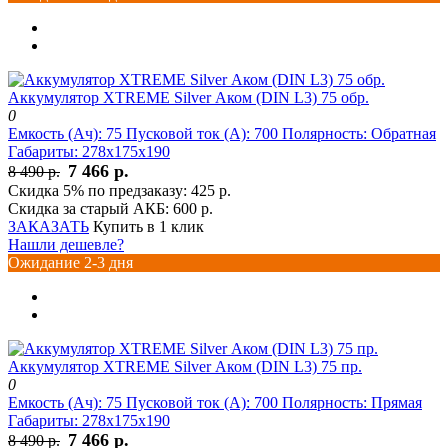
Аккумулятор XTREME Silver Аком (DIN L3) 75 обр.
0
Емкость (Ач):
75
Пусковой ток (А):
700
Полярность:
Обратная
Габариты:
278x175x190
7 466 р.
8 490 р.
Скидка 5% по предзаказу:
425 р.
Скидка за старый АКБ:
600 р.
ЗАКАЗАТЬ
Купить в 1 клик
Нашли дешевле?
Ожидание 2-3 дня
Аккумулятор XTREME Silver Аком (DIN L3) 75 пр.
0
Емкость (Ач):
75
Пусковой ток (А):
700
Полярность:
Прямая
Габариты:
278x175x190
7 466 р.
8 490 р.