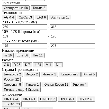
Тип клемм
Стандартные
58
Тонкие
5
Технологии
AGM
4
Ca-Ca
53
EFB
6
Start-Stop
10
230
-
315
Длина (мм)
-
169
-
178
Ширина (мм)
-
175
-
227
Высота (мм)
-
Нижнее крепление
na
16
Есть
36
Нет
11
Размер
C
8
D
23
K
7
L
24
M
1
N
1
Страна Производства
Беларусь
2
Индия
2
Италия
1
Казахстан
7
Китай
5
Россия
22
Словения
8
Турция
1
Южная Корея
11
Япония
4
Показать еще 4
Скрыть
Типоразмер
DIN L3
24
DIN L4
1
DIN LB3
7
DIN LB4
1
JIS D23
8
JIS D26
23