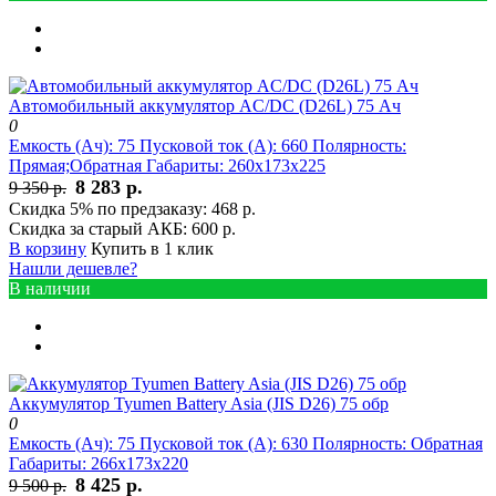
Автомобильный аккумулятор AC/DC (D26L) 75 Ач
0
Емкость (Ач):
75
Пусковой ток (А):
660
Полярность:
Прямая;Обратная
Габариты:
260x173x225
8 283 р.
9 350 р.
Скидка 5% по предзаказу:
468 р.
Скидка за старый АКБ:
600 р.
В корзину
Купить в 1 клик
Нашли дешевле?
В наличии
Аккумулятор Tyumen Battery Asia (JIS D26) 75 обр
0
Емкость (Ач):
75
Пусковой ток (А):
630
Полярность:
Обратная
Габариты:
266x173x220
8 425 р.
9 500 р.