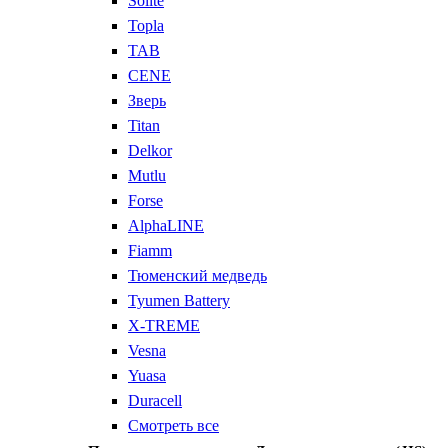
Solite
Topla
TAB
CENE
Зверь
Titan
Delkor
Mutlu
Forse
AlphaLINE
Fiamm
Тюменский медведь
Tyumen Battery
X-TREME
Vesna
Yuasa
Duracell
Смотреть все