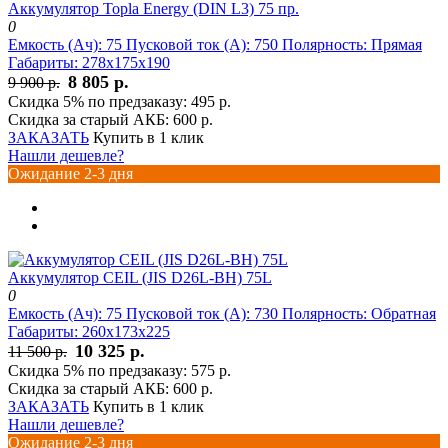
Аккумулятор Topla Energy (DIN L3) 75 пр.
0
Емкость (Ач):
75
Пусковой ток (А):
750
Полярность:
Прямая
Габариты:
278x175x190
8 805 р.
9 900 р.
Скидка 5% по предзаказу:
495 р.
Скидка за старый АКБ:
600 р.
ЗАКАЗАТЬ
Купить в 1 клик
Нашли дешевле?
Ожидание 2-3 дня
Аккумулятор CEIL (JIS D26L-BH) 75L
0
Емкость (Ач):
75
Пусковой ток (А):
730
Полярность:
Обратная
Габариты:
260x173x225
10 325 р.
11 500 р.
Скидка 5% по предзаказу:
575 р.
Скидка за старый АКБ:
600 р.
ЗАКАЗАТЬ
Купить в 1 клик
Нашли дешевле?
Ожидание 2-3 дня