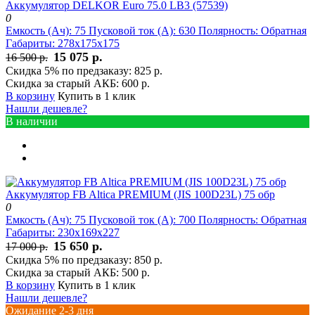
Аккумулятор DELKOR Euro 75.0 LB3 (57539)
0
Емкость (Ач):
75
Пусковой ток (А):
630
Полярность:
Обратная
Габариты:
278x175x175
15 075 р.
16 500 р.
Скидка 5% по предзаказу:
825 р.
Скидка за старый АКБ:
600 р.
В корзину
Купить в 1 клик
Нашли дешевле?
В наличии
Аккумулятор FB Altica PREMIUM (JIS 100D23L) 75 обр
0
Емкость (Ач):
75
Пусковой ток (А):
700
Полярность:
Обратная
Габариты:
230x169x227
15 650 р.
17 000 р.
Скидка 5% по предзаказу:
850 р.
Скидка за старый АКБ:
500 р.
В корзину
Купить в 1 клик
Нашли дешевле?
Ожидание 2-3 дня