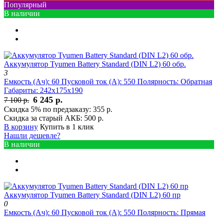
Популярный
В наличии
Аккумулятор Tyumen Battery Standard (DIN L2) 60 обр.
3
Емкость (Ач):
60
Пусковой ток (А):
550
Полярность:
Обратная
Габариты:
242x175x190
6 245 р.
7 100 р.
Скидка 5% по предзаказу:
355 р.
Скидка за старый АКБ:
500 р.
В корзину
Купить в 1 клик
Нашли дешевле?
В наличии
Аккумулятор Tyumen Battery Standard (DIN L2) 60 пр
0
Емкость (Ач):
60
Пусковой ток (А):
550
Полярность:
Прямая