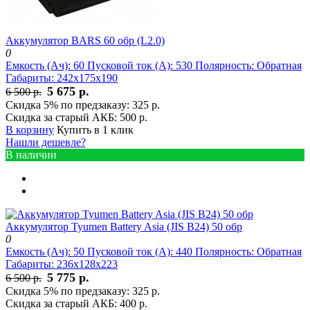
Аккумулятор BARS 60 обр (L2.0)
0
Емкость (Ач):
60
Пусковой ток (А):
530
Полярность:
Обратная
Габариты:
242x175x190
5 675 р.
6 500 р.
Скидка 5% по предзаказу:
325 р.
Скидка за старый АКБ:
500 р.
В корзину
Купить в 1 клик
Нашли дешевле?
В наличии
Аккумулятор Tyumen Battery Asia (JIS B24) 50 обр
0
Емкость (Ач):
50
Пусковой ток (А):
440
Полярность:
Обратная
Габариты:
236x128x223
5 775 р.
6 500 р.
Скидка 5% по предзаказу:
325 р.
Скидка за старый АКБ:
400 р.