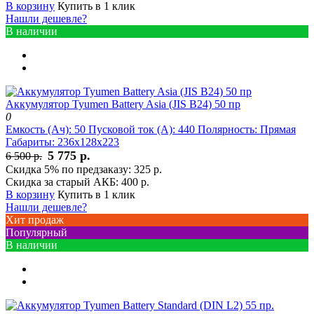
В корзину
Купить в 1 клик
Нашли дешевле?
В наличии
Аккумулятор Tyumen Battery Asia (JIS B24) 50 пр
0
Емкость (Ач):
50
Пусковой ток (А):
440
Полярность:
Прямая
Габариты:
236x128x223
5 775 р.
6 500 р.
Скидка 5% по предзаказу:
325 р.
Скидка за старый АКБ:
400 р.
В корзину
Купить в 1 клик
Нашли дешевле?
Хит продаж
Популярный
В наличии