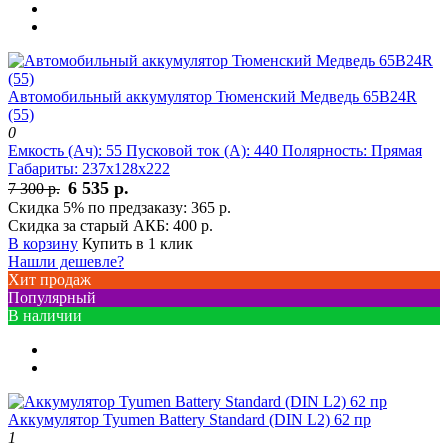
Автомобильный аккумулятор Тюменский Медведь 65В24R
(55)
0
Емкость (Ач):
55
Пусковой ток (А):
440
Полярность:
Прямая
Габариты:
237x128x222
6 535 р.
7 300 р.
Скидка 5% по предзаказу:
365 р.
Скидка за старый АКБ:
400 р.
В корзину
Купить в 1 клик
Нашли дешевле?
Хит продаж
Популярный
В наличии
Аккумулятор Tyumen Battery Standard (DIN L2) 62 пр
1