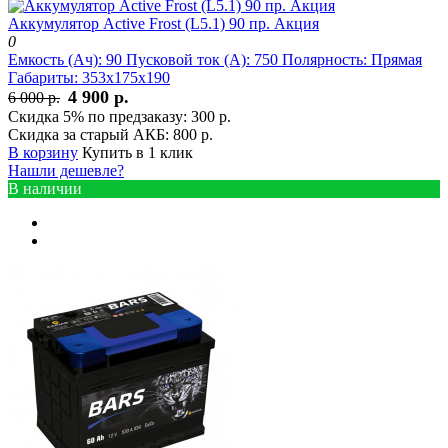
Аккумулятор Active Frost (L5.1) 90 пр. Акция
0
Емкость (Ач):
90
Пусковой ток (А):
750
Полярность:
Прямая
Габариты:
353x175x190
4 900 р.
6 000 р.
Скидка 5% по предзаказу:
300 р.
Скидка за старый АКБ:
800 р.
В корзину
Купить в 1 клик
Нашли дешевле?
В наличии