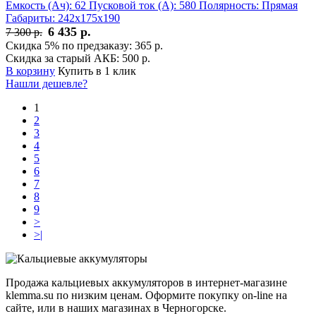
Емкость (Ач):
62
Пусковой ток (А):
580
Полярность:
Прямая
Габариты:
242x175x190
6 435 р.
7 300 р.
Скидка 5% по предзаказу:
365 р.
Скидка за старый АКБ:
500 р.
В корзину
Купить в 1 клик
Нашли дешевле?
1
2
3
4
5
6
7
8
9
>
>|
Продажа кальциевых аккумуляторов в интернет-магазине
klemma.su по низким ценам. Оформите покупку on-line на
сайте, или в наших магазинах в Черногорске.