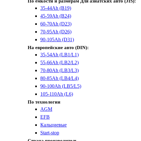
По емкости и размерам
Для азиатских авто (JIS):
35-44Ah (B19)
45-59Ah (B24)
60-70Ah (D23)
70-95Ah (D26)
90-105Ah (D31)
На европейские авто (DIN):
35-54Ah (LB1/L1)
55-66Ah (LB2/L2)
70-80Ah (LB3/L3)
80-85Ah (LB4/L4)
90-100Ah (LB5/L5)
105-110Ah (L6)
По технологии
AGM
EFB
Кальциевые
Start-stop
Страна производитель