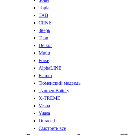
Solite
Topla
TAB
CENE
Зверь
Titan
Delkor
Mutlu
Forse
AlphaLINE
Fiamm
Тюменский медведь
Tyumen Battery
X-TREME
Vesna
Yuasa
Duracell
Смотреть все