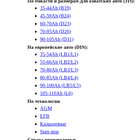
По емкости и размерам
Для азиатских авто (JIS):
35-44Ah (B19)
45-59Ah (B24)
60-70Ah (D23)
70-95Ah (D26)
90-105Ah (D31)
На европейские авто (DIN):
35-54Ah (LB1/L1)
55-66Ah (LB2/L2)
70-80Ah (LB3/L3)
80-85Ah (LB4/L4)
90-100Ah (LB5/L5)
105-110Ah (L6)
По технологии
AGM
EFB
Кальциевые
Start-stop
Страна производитель