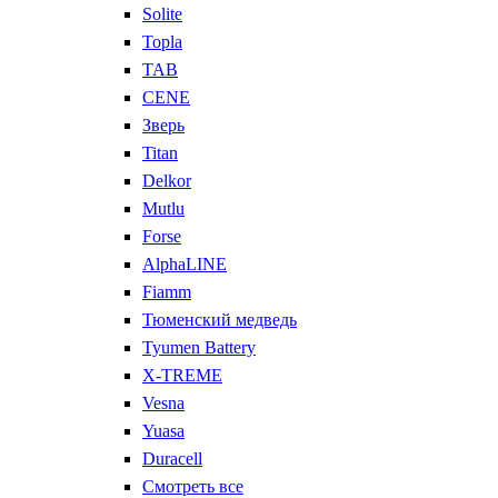
Solite
Topla
TAB
CENE
Зверь
Titan
Delkor
Mutlu
Forse
AlphaLINE
Fiamm
Тюменский медведь
Tyumen Battery
X-TREME
Vesna
Yuasa
Duracell
Смотреть все