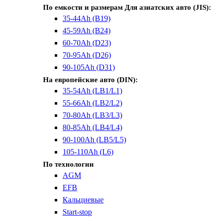
По емкости и размерам
Для азиатских авто (JIS):
35-44Ah (B19)
45-59Ah (B24)
60-70Ah (D23)
70-95Ah (D26)
90-105Ah (D31)
На европейские авто (DIN):
35-54Ah (LB1/L1)
55-66Ah (LB2/L2)
70-80Ah (LB3/L3)
80-85Ah (LB4/L4)
90-100Ah (LB5/L5)
105-110Ah (L6)
По технологии
AGM
EFB
Кальциевые
Start-stop